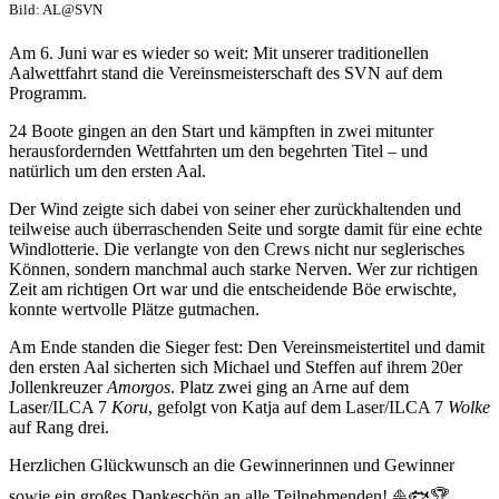
Bild: AL@SVN
Am 6. Juni war es wieder so weit: Mit unserer traditionellen
Aalwettfahrt stand die Vereinsmeisterschaft des SVN auf dem
Programm.
24 Boote gingen an den Start und kämpften in zwei mitunter
herausfordernden Wettfahrten um den begehrten Titel – und
natürlich um den ersten Aal.
Der Wind zeigte sich dabei von seiner eher zurückhaltenden und
teilweise auch überraschenden Seite und sorgte damit für eine echte
Windlotterie. Die verlangte von den Crews nicht nur seglerisches
Können, sondern manchmal auch starke Nerven. Wer zur richtigen
Zeit am richtigen Ort war und die entscheidende Böe erwischte,
konnte wertvolle Plätze gutmachen.
Am Ende standen die Sieger fest: Den Vereinsmeistertitel und damit
den ersten Aal sicherten sich Michael und Steffen auf ihrem 20er
Jollenkreuzer
Amorgos
. Platz zwei ging an Arne auf dem
Laser/ILCA 7
Koru
, gefolgt von Katja auf dem Laser/ILCA 7
Wolke
auf Rang drei.
Herzlichen Glückwunsch an die Gewinnerinnen und Gewinner
sowie ein großes Dankeschön an alle Teilnehmenden! ⛵🐟🏆